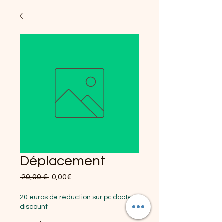
Déplacement
Prix original
Prix promotionnel
 20,00 € 
0,00€
20 euros de réduction sur pc docteur
discount