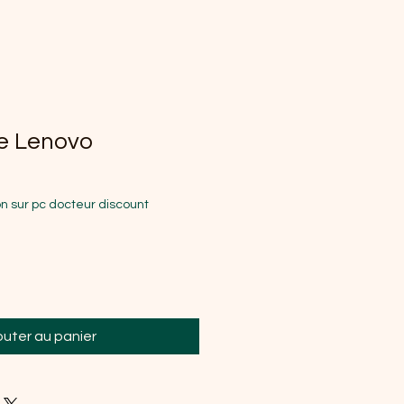
le Lenovo
nal
rix promotionnel
n sur pc docteur discount
outer au panier