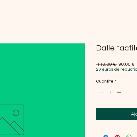
Dalle tacti
Prix origi
P
 110,00 € 
90,00 €
20 euros de réductio
Quantité
*
Aj