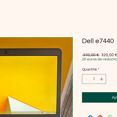
Dell e7440
Prix origi
 340,00 € 
320,00 
20 euros de réductio
Quantité
*
Aj