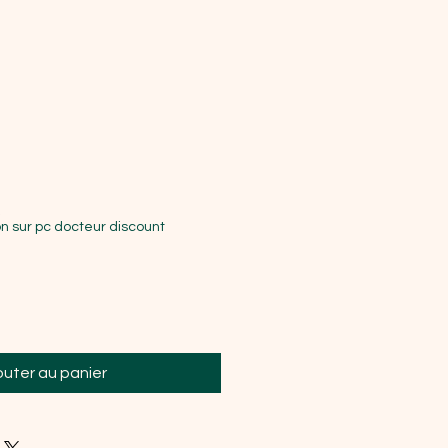
nal
Prix promotionnel
€
n sur pc docteur discount
outer au panier