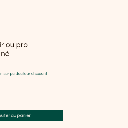
r ou pro
nné
nal
Prix promotionnel
€
n sur pc docteur discount
outer au panier