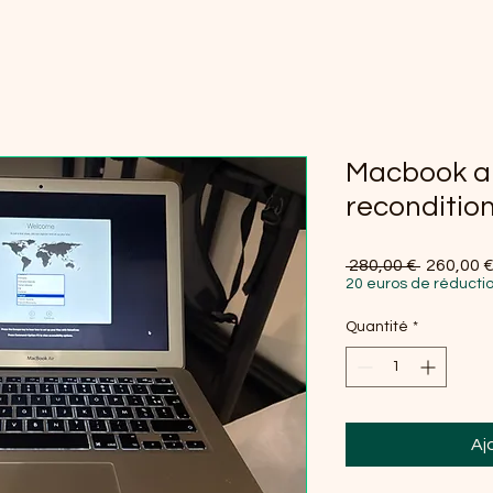
Macbook ai
reconditio
Prix origi
 280,00 € 
260,00 
20 euros de réductio
Quantité
*
Aj