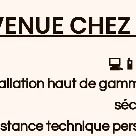
VENUE CHEZ
💻📱
tallation haut de gam
séc
istance technique pers