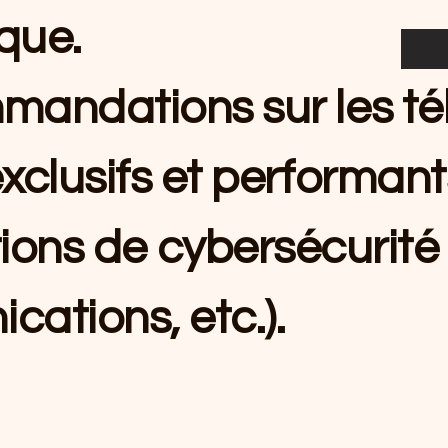
ique.
mmandations sur les t
xclusifs et performant
utions de cybersécurit
cations, etc.).